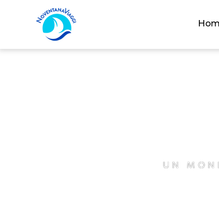
Hom
UN MOND
Partec