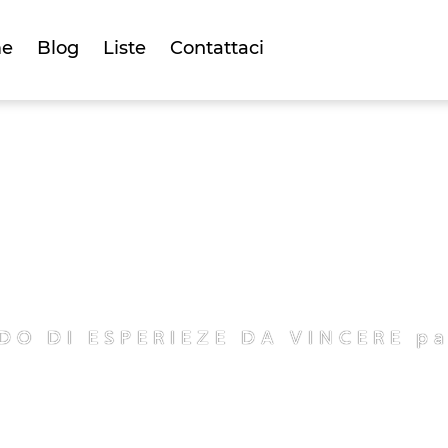
e
Blog
Liste
Contattaci
O DI ESPERIEZE DA VINCERE pa
ipa al concors