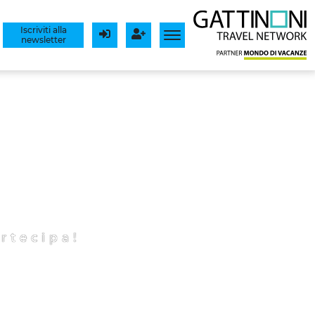
Iscriviti alla
newsletter
Login
Registrati
rtecipa!
o sposi