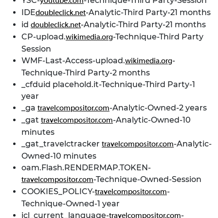
YSC-
-Technique-Third Party-Session
youtube.com
IDE
-Analytic-Third Party-21 months
doubleclick.net
id
-Analytic-Third Party-21 months
doubleclick.net
CP-upload.
-Technique-Third Party
wikimedia.org
Session
WMF-Last-Access-upload.
-
wikimedia.org
Technique-Third Party-2 months
_cfduid placehold.it-Technique-Third Party-1
year
_ga
-Analytic-Owned-2 years
travelcompositor.com
_gat
-Analytic-Owned-10
travelcompositor.com
minutes
_gat_travelctracker
-Analytic-
travelcompositor.com
Owned-10 minutes
oam.Flash.RENDERMAP.TOKEN-
-Technique-Owned-Session
travelcompositor.com
COOKIES_POLICY-
-
travelcompositor.com
Technique-Owned-1 year
icl_current_language-
-
travelcompositor.com